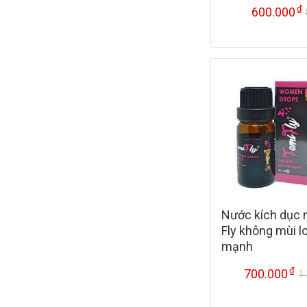
₫
600.000
Nước kích dục 
Fly không mùi l
mạnh
₫
700.000
1