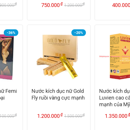
₫
₫
₫
750.000
400.00
800.000
1.200.000
Giá
Giá
Giá
Giá
gốc
hiện
gốc
hiện
là:
tại
là:
tại
800.000 ₫.
là:
1.200.000 ₫.
là:
600.000 ₫.
750.000 ₫.
-36%
-20%
nữ Femi
Nước kích dục nữ Gold
Nước kích dụ
oại
Fly ruồi vàng cực mạnh
Luvien cao c
mạnh của M
₫
₫
₫
1.200.000
1.350.000
.100.000
1.500.000
Giá
Giá
Giá
Giá
gốc
hiện
gốc
hiện
là:
tại
là:
tại
1.100.000 ₫.
là:
1.500.000 ₫.
là: