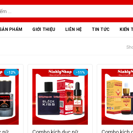
SẢN PHẨM
GIỚI THIỆU
LIÊN HỆ
TIN TỨC
KIẾN 
Sho
-12%
-11%
c nữ
Combo kích dục nữ
Combo kích 