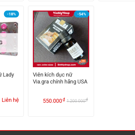
700.000 ₫.
1.200.000 ₫.
-18%
-54%
G
ữ Lady
Viên kích dục nữ
Via.gra chính hãng USA
Liên hệ
₫
₫
550.000
1.200.000
Giá
Giá
gốc
hiện
là:
tại
1.200.000 ₫.
là:
550.000 ₫.