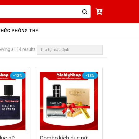
THỨC PHÒNG THE
wing all 14 results
-13%
-13%
dục nữ
Combo kích dục nữ