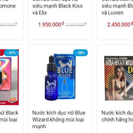
romone
siêu mạnh Black Kiss
siêu mạnh Bl
và Elix
và Luvien
₫
₫
₫
1.950.000
2.450.000
.650.000
2.200.000
Giá
Giá
Giá
Giá
gốc
hiện
gốc
hiện
là:
tại
là:
tại
1.650.000 ₫.
là:
2.200.000 ₫.
là:
1.450.000 ₫.
1.950.000 ₫.
-25%
-38%
nữ Black
Nước kích dục nữ Blue
Nước kích dụ
ùi loại
Wizard không mùi loại
chính hãng h
mạnh