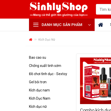
Skip
Tìm
to
kiếm:
content
DANH MỤC SẢN PHẨM
Kích Dục Nữ
Bao cao su
Chống xuất tinh sớm
Đồ chơi tình dục - Sextoy
Gel bôi trơn
Kích dục nam
Kích Dục Nam
Kích dục nữ
Combo kích dụ