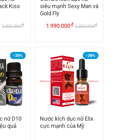
ack Kiss
siêu mạnh Sexy Man và
Gold Fly
₫
₫
₫
₫
1.990.000
2.800.000
2.300.000
Giá
Giá
Giá
Giá
gốc
hiện
gốc
hiện
là:
tại
là:
tại
2.800.000 ₫.
là:
2.300.000 ₫.
là:
2.450.000 ₫.
1.990.000 ₫.
-20%
-38%
c nữ D10
Nước kích dục nữ Elix
iệu quả
cực mạnh của Mỹ