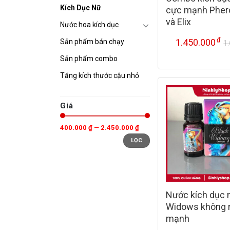
Kích Dục Nữ
cực mạnh Phe
và Elix
Nước hoa kích dục
₫
1.450.000
Sản phẩm bán chạy
1
Sản phẩm combo
Tăng kích thước cậu nhỏ
Giá
400.000 ₫
—
2.450.000 ₫
LỌC
Nước kích dục 
Widows không m
mạnh