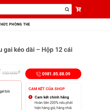
THỨC PHÒNG THE
 gai kéo dài – Hộp 12 cái
₫
₫
150.000
0981.85.88.09
Giá
Giá
gốc
hiện
là:
tại
CAM KẾT CỦA SHOP
gel bôi
150.000 ₫.
là:
Cam kết chính hãng
120.000 ₫.
Hoàn tiền 200% nếu phát
hiện hàng giả, hàng nhái.