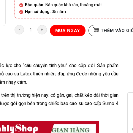
Bảo quản:
Bảo quản khô ráo, thoáng mát.
Hạn sử dụng:
05 năm.
Bao cao su Sumo – Siêu mỏng siêu gai kéo dài – Hộp 12 c
MUA NGAY
THÊM VÀO GI
đắc lực cho “câu chuyện tình yêu” cho cặp đôi. Sản phẩm
mủ cao su Latex thiên nhiên, đáp ứng được những yêu cầu
hẩm nhạy cảm.
rên thị trường hiện nay: có gân, gai, chất kéo dài thời gian
u được gói gọn bên trong chiếc bao cao su cao cấp Sumo 4