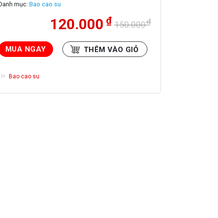
Danh mục:
Bao cao su
₫
120.000
₫
150.000
Giá
Giá
gốc
hiện
là:
tại
MUA NGAY
THÊM VÀO GIỎ
150.000 ₫.
là:
120.000 ₫.
HÀNG
Bao cao su