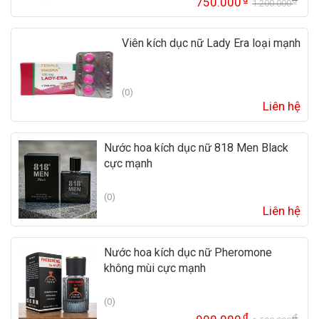
750.000
1.200.000
Gi
Gi
gố
hi
là:
tại
Viên kích dục nữ Lady Era loại mạnh
1.
là:
75
(0)
Liên hệ
Nước hoa kích dục nữ 818 Men Black
cực mạnh
(0)
Liên hệ
Nước hoa kích dục nữ Pheromone
không mùi cực mạnh
(0)
₫
₫