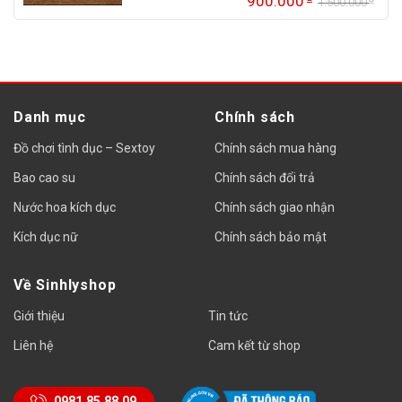
900.000
1.500.000
Gi
Gi
gố
hi
là:
tại
1.
là:
90
Danh mục
Chính sách
Đồ chơi tình dục – Sextoy
Chính sách mua hàng
Bao cao su
Chính sách đổi trả
Nước hoa kích dục
Chính sách giao nhận
Kích dục nữ
Chính sách bảo mật
Về Sinhlyshop
Giới thiệu
Tin tức
Liên hệ
Cam kết từ shop
0981.85.88.09