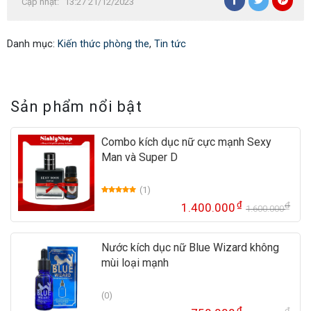
Cập nhật:
13:27 21/12/2023
Danh mục:
Kiến thức phòng the
,
Tin tức
Sản phẩm nổi bật
Combo kích dục nữ cực mạnh Sexy
Man và Super D
(1)
5.00
1
trên 5
₫
₫
1.400.000
dựa trên
1.600.000
Gi
Gi
đánh giá
gố
hi
là:
tại
Nước kích dục nữ Blue Wizard không
1.
là:
mùi loại mạnh
1.
(0)
₫
₫