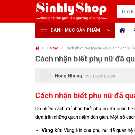
Skip
Tìm
to
kiếm:
content
DANH MỤC SẢN PHẨM
Tin tức
Cách nhận biết phụ nữ đã quan hệ nhiều l
Cách nhận biết phụ nữ đã qu
Hồng Nhung
19:51 22/01/2024
Cách nhận biết phụ nữ đã qu
Có nhiều cách để nhận biết phụ nữ đã quan hệ 
dựa trên những quan niệm dân gian. Một số cách
Vùng kín:
Vùng kín của phụ nữ đã quan hệ 