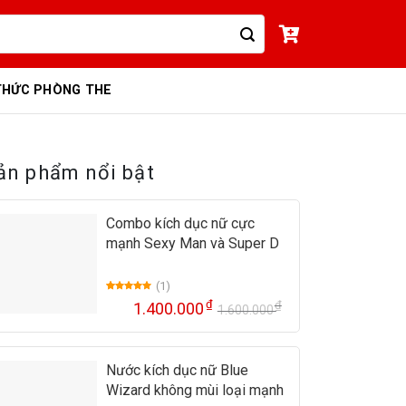
THỨC PHÒNG THE
ản phẩm nổi bật
Combo kích dục nữ cực
mạnh Sexy Man và Super D
(1)
5.00
1
trên 5
₫
₫
1.400.000
1.600.000
dựa trên
Giá
Giá
đánh giá
gốc
hiện
là:
tại
Nước kích dục nữ Blue
1.600.000 ₫
là:
Wizard không mùi loại mạnh
1.400.000 ₫