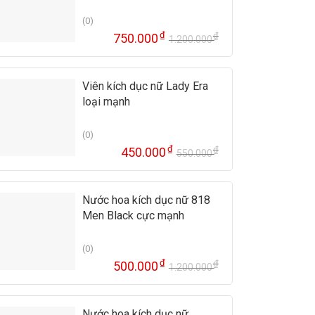
(0)
₫
₫
750.000
1.200.000
Giá
Giá
gốc
hiện
là:
tại
Viên kích dục nữ Lady Era
1.200.000 ₫
là:
loại mạnh
750.000 ₫.
(0)
₫
₫
450.000
550.000
Giá
Giá
gốc
hiện
là:
tại
Nước hoa kích dục nữ 818
550.000 ₫.
là:
Men Black cực mạnh
450.000 ₫.
(0)
₫
₫
500.000
1.200.000
Giá
Giá
gốc
hiện
là:
tại
Nước hoa kích dục nữ