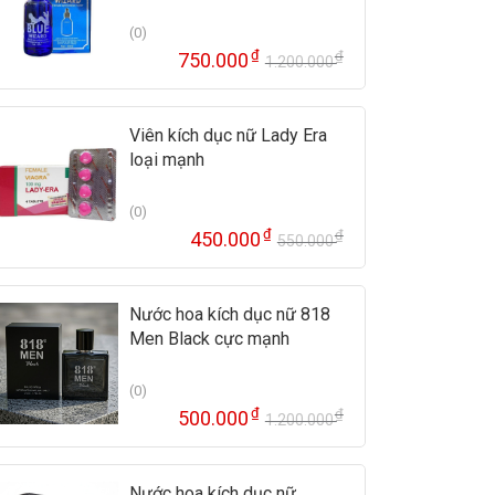
(0)
₫
₫
750.000
1.200.000
Giá
Giá
gốc
hiện
là:
tại
Viên kích dục nữ Lady Era
1.200.000 ₫
là:
loại mạnh
750.000 ₫.
(0)
₫
₫
450.000
550.000
Giá
Giá
gốc
hiện
là:
tại
Nước hoa kích dục nữ 818
550.000 ₫.
là:
Men Black cực mạnh
450.000 ₫.
(0)
₫
₫
500.000
1.200.000
Giá
Giá
gốc
hiện
là:
tại
Nước hoa kích dục nữ