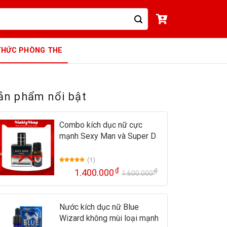
THỨC PHÒNG THE
ản phẩm nổi bật
Combo kích dục nữ cực
mạnh Sexy Man và Super D
(1)
5.00
1
trên 5
₫
₫
1.400.000
1.600.000
dựa trên
Giá
Giá
đánh giá
gốc
hiện
là:
tại
Nước kích dục nữ Blue
1.600.000 ₫
là:
Wizard không mùi loại mạnh
1.400.000 ₫