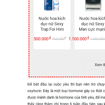
Nước hoa kích
Nước hoa kíc
dục nữ Sexy
dục nữ Sexy
Trap For Him
Man cực mạn
chính hãng
₫
₫
₫
500.000
1.100.000
750.000
1.350.00
Giá
Giá
gốc
hiện
là:
tại
750.000 ₫.
là:
500.000 ₫.
Xem t
Để bắt đầu lại cuộc yêu thì bạn nên trò chu
oxytocin. Đây là một loại hormone gây co thắt cá
được mệnh danh là hormone của tình yêu, để ma
thấy rằng thậm chí trong 6 tuần đầu tiên sau 