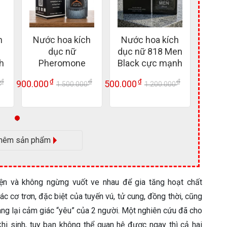
h
Nước hoa kích
Nước hoa kích
dục nữ
dục nữ 818 Men
h
Pheromone
Black cực mạnh
không mùi cực
₫
₫
₫
₫
₫
900.000
500.000
0
1.500.000
1.200.000
mạnh
Giá
Giá
Giá
Giá
Giá
Giá
gốc
hiện
gốc
hiện
gốc
hiện
là:
tại
là:
tại
là:
tại
1.350.000 ₫.
là:
1.500.000 ₫.
là:
1.200.000 ₫.
là:
1.100.000 ₫.
900.000 ₫.
500.000 ₫.
hêm sản phẩm
yện và không ngừng vuốt ve nhau để gia tăng hoạt chất
c cơ trơn, đặc biệt của tuyến vú, tử cung, đồng thời, cũng
ng lại cảm giác “yêu” của 2 người. Một nghiên cứu đã cho
khi sinh, tuy bạn không thể quan hệ được ngay thì cả hai