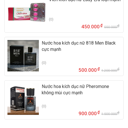
1.
là:
75
(0)
₫
₫
450.000
550.000
Gi
Gi
gố
hi
là:
tại
Nước hoa kích dục nữ 818 Men Black
55
là:
cực mạnh
45
(0)
₫
₫
500.000
1.200.000
Gi
Gi
gố
hi
là:
tại
Nước hoa kích dục nữ Pheromone
1.
là:
không mùi cực mạnh
50
(0)
₫
₫
900.000
1.500.000
Gi
Gi
gố
hi