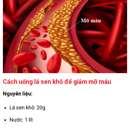
Cách uống lá sen khô để giảm mỡ máu
Nguyên liệu:
Lá sen khô: 20g
Nước: 1 lít