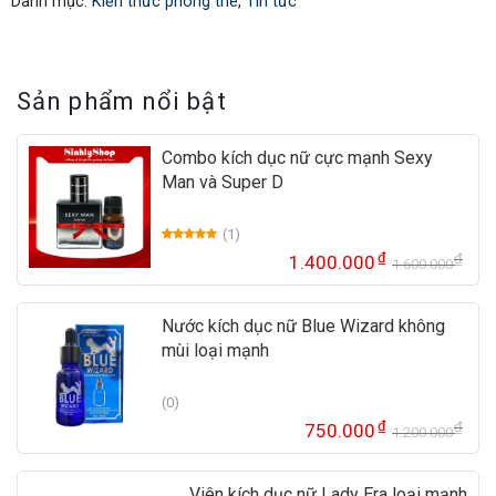
Danh mục:
Kiến thức phòng the
,
Tin tức
Sản phẩm nổi bật
Combo kích dục nữ cực mạnh Sexy
Man và Super D
(1)
5.00
1
trên 5
₫
₫
1.400.000
dựa trên
1.600.000
Gi
Gi
đánh giá
gố
hi
là:
tại
Nước kích dục nữ Blue Wizard không
1.
là:
mùi loại mạnh
1.
(0)
₫
₫
750.000
1.200.000
Gi
Gi
gố
hi
là:
tại
Viên kích dục nữ Lady Era loại mạnh