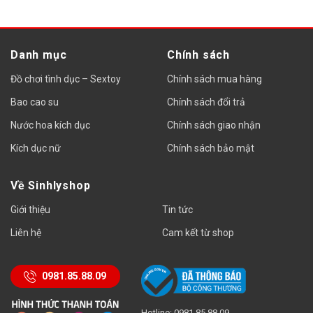
là:
tại
1.
là:
90
Danh mục
Chính sách
Đồ chơi tình dục – Sextoy
Chính sách mua hàng
Bao cao su
Chính sách đổi trả
Nước hoa kích dục
Chính sách giao nhận
Kích dục nữ
Chính sách bảo mật
Về Sinhlyshop
Giới thiệu
Tin tức
Liên hệ
Cam kết từ shop
0981.85.88.09
Hotline: 0981.85.88.09