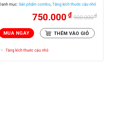
5.00
1
trên 5
Danh mục:
Sản phẩm combo
,
Tăng kích thước cậu nhỏ
dựa trên
đánh giá
₫
750.000
₫
900.000
Giá
Giá
gốc
hiện
là:
tại
MUA NGAY
THÊM VÀO GIỎ
900.000 ₫.
là:
750.000 ₫.
HÀNG
Tăng kích thước cậu nhỏ