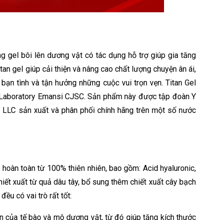
 gel bôi lên dương vật có tác dụng hỗ trợ giúp gia tăng
an gel giúp cải thiện và nâng cao chất lượng chuyện ân ái,
bạn tình và tận hưởng những cuộc vui trọn vẹn. Titan Gel
y Laboratory Emansi CJSC. Sản phẩm này được tập đoàn Y
l LLC sản xuất và phân phối chính hãng trên một số nước
 hoàn toàn từ 100% thiên nhiên, bao gồm: Acid hyaluronic,
chiết xuất từ quả dâu tây, bổ sung thêm chiết xuất cây bạch
đều có vai trò rất tốt:
iển của tế bào và mô dương vật, từ đó giúp tăng kích thước