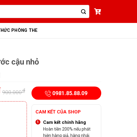
THỨC PHÒNG THE
ước cậu nhỏ
₫
₫
900.000
0981.85.88.09
Giá
Giá
gốc
hiện
là:
tại
CAM KẾT CỦA SHOP
900.000 ₫.
là:
Cam kết chính hãng
750.000 ₫.
Hoàn tiền 200% nếu phát
hiện hàng giả, hàng nhái.