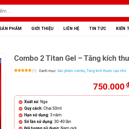
SẢN PHẨM
GIỚI THIỆU
LIÊN HỆ
TIN TỨC
KIẾN 
Combo 2 Titan Gel – Tăng kích th
(1)
Danh mục:
Sản phẩm combo
,
Tăng kích thước cậu nhỏ
5.00
1
trên 5
dựa trên
đánh giá
750.000
Xuất xứ:
Nga
Quy cách:
Chai 50ml
Hạn sử dụng:
3 năm
Số lần sử dụng:
30-40 lần
Đối tượng sử dụng:
Nam giới