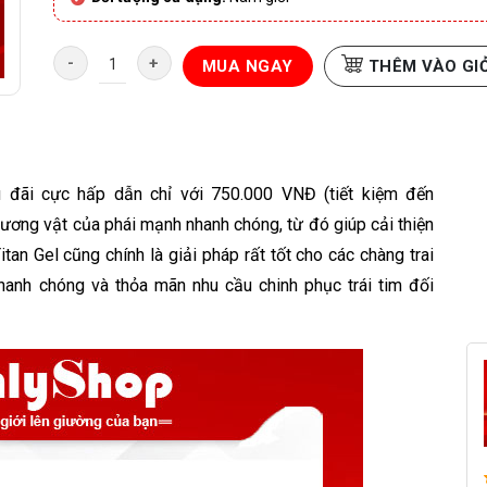
Combo 2 Titan Gel - Tăng kích thước cậu nhỏ số lượng
MUA NGAY
THÊM VÀO GI
 đãi cực hấp dẫn chỉ với 750.000 VNĐ (tiết kiệm đến
dương vật của phái mạnh nhanh chóng, từ đó giúp cải thiện
itan Gel cũng chính là giải pháp rất tốt cho các chàng trai
anh chóng và thỏa mãn nhu cầu chinh phục trái tim đối