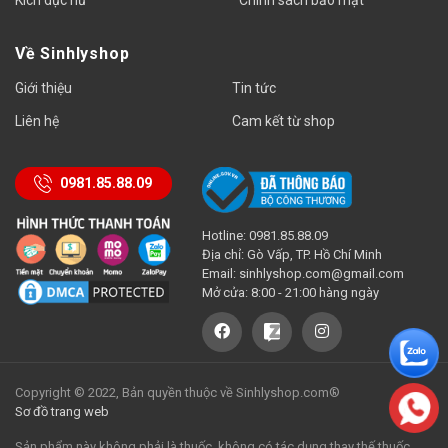
Kích dục nữ
Chính sách bảo mật
Về Sinhlyshop
Giới thiệu
Tin tức
Liên hệ
Cam kết từ shop
0981.85.88.09
Hotline: 0981.85.88.09
Địa chỉ: Gò Vấp, TP. Hồ Chí Minh
Email:
sinhlyshop.com@gmail.com
Mở cửa: 8:00 - 21:00 hàng ngày
Copyright © 2022, Bản quyền thuộc về Sinhlyshop.com®
Sơ đồ trang web
Sản phẩm này không phải là thuốc, không có tác dụng thay thế thuốc