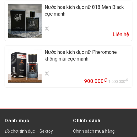
Nước hoa kích dục nữ 818 Men Black
cực mạnh
(0)
Liên hệ
Nước hoa kích dục nữ Pheromone
không mùi cực mạnh
(0)
₫
₫
900.000
1.500.000
Gi
Gi
gố
hi
là:
tại
1.
là:
90
Danh mục
Chính sách
Đồ chơi tình dục – Sextoy
Chính sách mua hàng