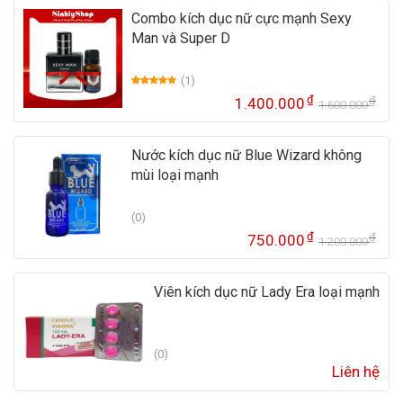
Combo kích dục nữ cực mạnh Sexy
Man và Super D
(1)
5.00
1
trên 5
₫
₫
1.400.000
dựa trên
1.600.000
Gi
Gi
đánh giá
gố
hi
là:
tại
Nước kích dục nữ Blue Wizard không
1.
là:
mùi loại mạnh
1.
(0)
₫
₫
750.000
1.200.000
Gi
Gi
gố
hi
là:
tại
Viên kích dục nữ Lady Era loại mạnh
1.
là:
75
(0)
Liên hệ