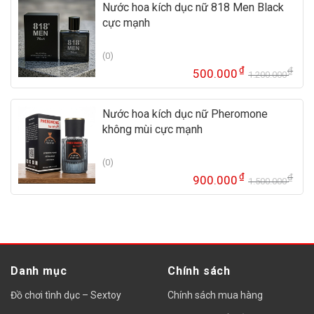
là:
tại
Nước hoa kích dục nữ 818 Men Black
55
là:
cực mạnh
45
(0)
₫
₫
500.000
1.200.000
Gi
Gi
gố
hi
là:
tại
Nước hoa kích dục nữ Pheromone
1.
là:
không mùi cực mạnh
50
(0)
₫
₫
900.000
1.500.000
Gi
Gi
gố
hi
là:
tại
1.
là:
90
Danh mục
Chính sách
Đồ chơi tình dục – Sextoy
Chính sách mua hàng