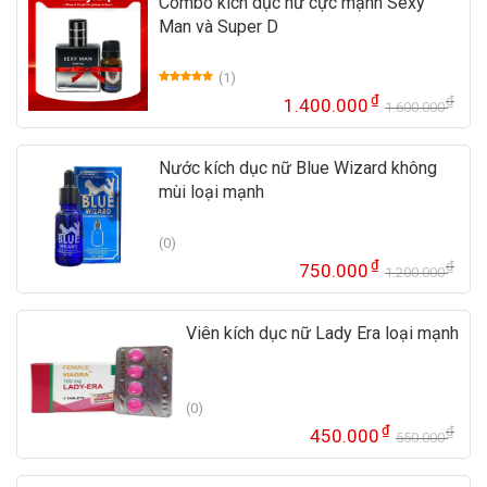
Combo kích dục nữ cực mạnh Sexy
Man và Super D
(1)
5.00
1
trên 5
₫
₫
1.400.000
dựa trên
1.600.000
Gi
Gi
đánh giá
gố
hi
là:
tại
Nước kích dục nữ Blue Wizard không
1.
là:
mùi loại mạnh
1.
(0)
₫
₫
750.000
1.200.000
Gi
Gi
gố
hi
là:
tại
Viên kích dục nữ Lady Era loại mạnh
1.
là:
75
(0)
₫
₫
450.000
550.000
Gi
Gi
gố
hi