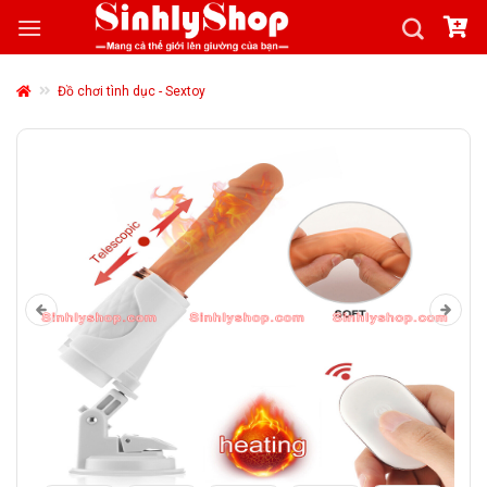
Skip
to
content
Đồ chơi tình dục - Sextoy