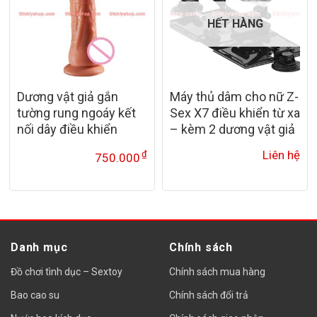
HẾT HÀNG
Dương vật giả gắn
Máy thủ dâm cho nữ Z-
tường rung ngoáy kết
Sex X7 điều khiển từ xa
nối dây điều khiển
– kèm 2 dương vật giả
Liên hệ
₫
750.000
Danh mục
Chính sách
Đồ chơi tình dục – Sextoy
Chính sách mua hàng
Bao cao su
Chính sách đổi trả