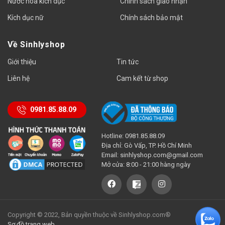
Nước hoa kích dục
Chính sách giao nhận
Kích dục nữ
Chính sách bảo mật
Về Sinhlyshop
Giới thiệu
Tin tức
Liên hệ
Cam kết từ shop
0981.85.88.09
Hotline: 0981.85.88.09
Địa chỉ: Gò Vấp, TP. Hồ Chí Minh
Email:
sinhlyshop.com@gmail.com
Mở cửa: 8:00 - 21:00 hàng ngày
Copyright © 2022, Bản quyền thuộc về Sinhlyshop.com®
Sơ đồ trang web