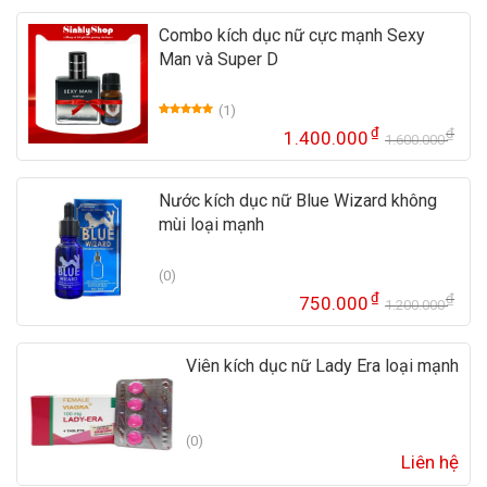
Combo kích dục nữ cực mạnh Sexy
Man và Super D
(1)
5.00
1
trên 5
₫
₫
1.400.000
dựa trên
1.600.000
Gi
Gi
đánh giá
gố
hi
là:
tại
Nước kích dục nữ Blue Wizard không
1.
là:
mùi loại mạnh
1.
(0)
₫
₫
750.000
1.200.000
Gi
Gi
gố
hi
là:
tại
Viên kích dục nữ Lady Era loại mạnh
1.
là:
75
(0)
Liên hệ