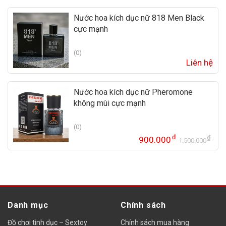
Nước hoa kích dục nữ 818 Men Black
cực mạnh
(0)
Liên hệ
Nước hoa kích dục nữ Pheromone
không mùi cực mạnh
(0)
₫
₫
900.000
1.500.000
Gi
Gi
gố
hi
là:
tại
1.
là:
90
Danh mục
Chính sách
Đồ chơi tình dục – Sextoy
Chính sách mua hàng