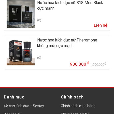
Nước hoa kích dục nữ 818 Men Black
cực mạnh
(0)
Liên hệ
Nước hoa kích dục nữ Pheromone
không mùi cực mạnh
(0)
₫
₫
900.000
1.500.000
Gi
Gi
gố
hi
là:
tại
1.
là:
90
Danh mục
Chính sách
Đồ chơi tình dục – Sextoy
Chính sách mua hàng