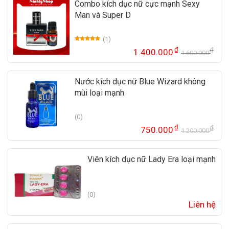
Combo kích dục nữ cực mạnh Sexy
Man và Super D
(1)
5.00
1
trên 5
₫
₫
1.400.000
dựa trên
1.600.000
Gi
Gi
đánh giá
gố
hi
là:
tại
Nước kích dục nữ Blue Wizard không
1.
là:
mùi loại mạnh
1.
(0)
₫
₫
750.000
1.200.000
Gi
Gi
gố
hi
là:
tại
Viên kích dục nữ Lady Era loại mạnh
1.
là:
75
(0)
Liên hệ