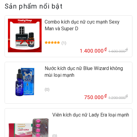
Sản phẩm nổi bật
Combo kích dục nữ cực mạnh Sexy
Man và Super D
(1)
5.00
1
trên 5
₫
₫
1.400.000
dựa trên
1.600.000
Gi
Gi
đánh giá
gố
hi
là:
tại
Nước kích dục nữ Blue Wizard không
1.
là:
mùi loại mạnh
1.
(0)
₫
₫
750.000
1.200.000
Gi
Gi
gố
hi
là:
tại
Viên kích dục nữ Lady Era loại mạnh
1.
là:
75
(0)