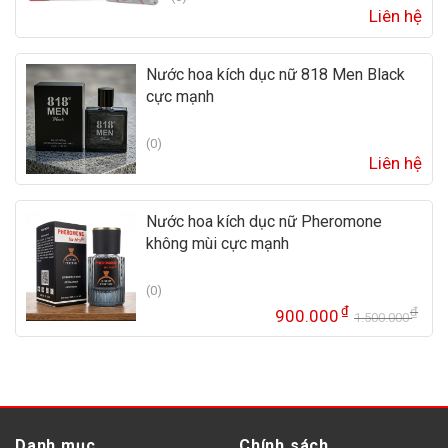
Liên hệ
Nước hoa kích dục nữ 818 Men Black
cực mạnh
(0)
Liên hệ
Nước hoa kích dục nữ Pheromone
không mùi cực mạnh
(0)
₫
₫
900.000
1.500.000
Gi
Gi
gố
hi
là:
tại
1.
là:
90
Danh mục
Chính sách