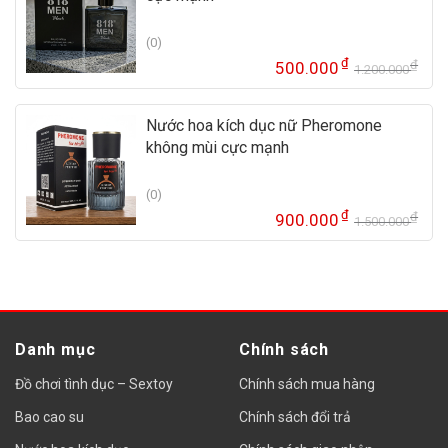
45
(0)
₫
₫
500.000
1.200.000
Gi
Gi
gố
hi
là:
tại
Nước hoa kích dục nữ Pheromone
1.
là:
không mùi cực mạnh
50
(0)
₫
₫
900.000
1.500.000
Gi
Gi
gố
hi
là:
tại
1.
là:
90
Danh mục
Chính sách
Đồ chơi tình dục – Sextoy
Chính sách mua hàng
Bao cao su
Chính sách đổi trả