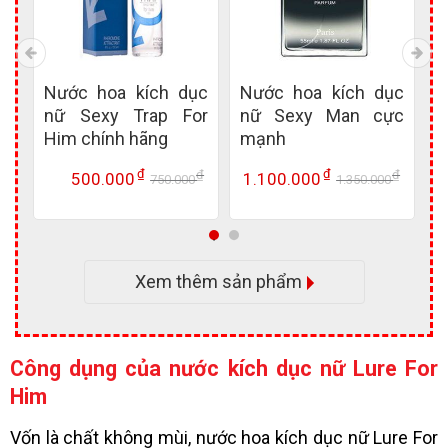
ục
Nước hoa kích dục
Nước hoa kích dục
N
ck
nữ Sexy Trap For
nữ Sexy Man cực
Him chính hãng
mạnh
m
₫
₫
₫
₫
₫
500.000
1.100.000
0
750.000
1.350.000
Giá
Giá
Giá
Giá
Giá
Giá
gốc
hiện
gốc
hiện
gốc
hiện
là:
tại
là:
tại
là:
tại
1.200.000 ₫.
là:
750.000 ₫.
là:
1.350.
là:
500.000 ₫.
500.000 ₫.
1.100.
Xem thêm sản phẩm
Công dụng của nước kích dục nữ
Lure For
Him
Vốn là chất không mùi, nước hoa kích dục nữ Lure For