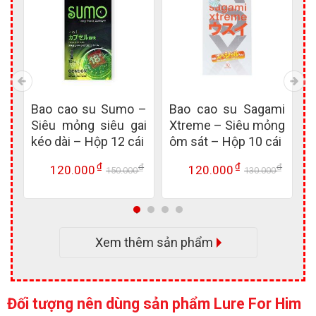
ex
Bao cao su Sumo –
Bao cao su Sagami
B
ài
Siêu mỏng siêu gai
Xtreme – Siêu mỏng
K
12
kéo dài – Hộp 12 cái
ôm sát – Hộp 10 cái
ô
₫
₫
₫
₫
₫
120.000
120.000
0
150.000
130.000
Giá
Giá
Giá
Giá
Giá
Giá
gốc
hiện
gốc
hiện
gốc
hiện
là:
tại
là:
tại
là:
tại
310.000 ₫.
là:
150.000 ₫.
là:
130.00
là:
270.000 ₫.
120.000 ₫.
120.00
Xem thêm sản phẩm
Đối tượng nên dùng sản phẩm Lure For Him