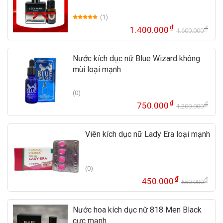
(1)
5.00
1
trên 5
₫
₫
1.400.000
dựa trên
1.600.000
Gi
Gi
đánh giá
gố
hi
là:
tại
Nước kích dục nữ Blue Wizard không
1.
là:
mùi loại mạnh
1.
(0)
₫
₫
750.000
1.200.000
Gi
Gi
gố
hi
là:
tại
Viên kích dục nữ Lady Era loại mạnh
1.
là:
75
(0)
₫
₫
450.000
550.000
Gi
Gi
gố
hi
là:
tại
Nước hoa kích dục nữ 818 Men Black
55
là:
cực mạnh