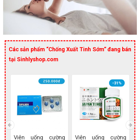
Các sản phẩm “Chống Xuất Tinh Sớm” đang bán
tại Sinhlyshop.com
-31%
ất
Viên uống cường
Viên uống cường
C