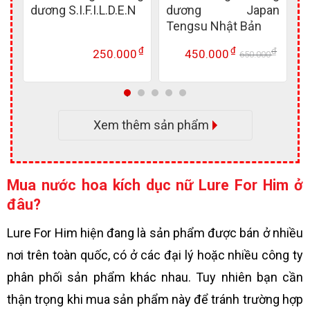
00
dương S.I.F.I.L.D.E.N
dương Japan
t
Tengsu Nhật Bản
D
l
₫
₫
₫
₫
250.000
450.000
0
650.000
Giá
Giá
Giá
Giá
gốc
hiện
gốc
hiện
là:
tại
là:
tại
900.000 ₫.
là:
650.00
là:
400.000 ₫.
450.00
Xem thêm sản phẩm
Mua
nước hoa kích dục nữ Lure For Him
ở
đâu?
Lure For Him hiện đang là sản phẩm được bán ở nhiều
nơi trên toàn quốc, có ở các đại lý hoặc nhiều công ty
phân phối sản phẩm khác nhau. Tuy nhiên bạn cần
thận trọng khi mua sản phẩm này để tránh trường hợp